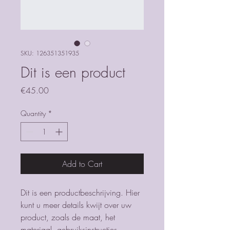
SKU: 126351351935
Dit is een product
Price
€45.00
Quantity
*
Add to Cart
Dit is een productbeschrijving. Hier 
kunt u meer details kwijt over uw 
product, zoals de maat, het 
materiaal, gebruiksinstructies 